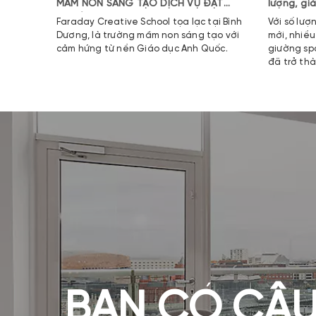
MẦM NON SÁNG TẠO DỊCH VỤ ĐẠT
lượng, gi
CHUẨN QUỐC TẾ
Faraday Creative School tọa lạc tại Bình
Với số lượ
Dương, là trường mầm non sáng tạo với
mới, nhiều
cảm hứng từ nền Giáo dục Anh Quốc.
giường sp
đã trở thà
nhiều cơ s
vực phía 
BẠN CÓ CÂU