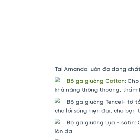
Tại Amanda luôn đa dạng chất 
Bộ ga giường Cotton
: Cho
khả năng thông thoáng, thấm h
Bộ ga giường Tencel- tơ tằ
cho lối sống hiện đại, cho bạn 
Bộ ga giường Lụa - satin: 
làn da