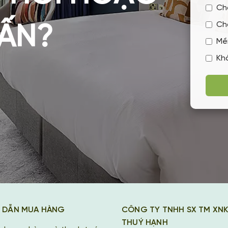
Ch
Ch
VẤN?
Mề
Kh
 DẪN MUA HÀNG
CÔNG TY TNHH SX TM XN
THUÝ HẠNH