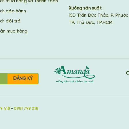
ách mua hàng và thanh toán
Xưởng sản xuất
ách bảo hành
15D Trần Đức Thảo, P. Phước
ch đổi trả
TP. Thủ Đức, TP.HCM
ẫn mua hàng
C
ĐĂNG KÝ
9 418
-
0981 799 018