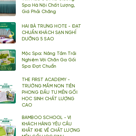
Spa Hà Nội Chất Lượng,
Giá Phải Chăng
HAI BÀ TRƯNG HOTE - ĐẠT
CHUẨN KHÁCH SẠN NGHỈ
DƯỠNG 5 SAO
Mộc Spa: Nâng Tầm Trải
Nghiệm Với Chăn Ga Gối
Spa Đạt Chuẩn
THE FIRST ACADEMY -
TRƯỜNG MẦM NON TIÊN
PHONG ĐẦU TƯ MỀN GỐI
HỌC SINH CHẤT LƯỢNG
CAO
BAMBOO SCHOOL - VỊ
KHÁCH HÀNG YÊU CẦU
KHẮT KHE VỀ CHẤT LƯỢNG