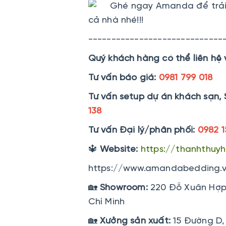
Ghé ngay Amanda để trải 
cả nhà nhé!!!
-----------------------------
Quý khách hàng có thể liên hệ 
Tư vấn báo giá:
0981 799 018
Tư vấn setup dự án khách sạn, 
138
Tư vấn Đại lý/phân phối:
0982 1
🔱
Website:
https://thanhthuy
https://www.amandabedding.
🏡
Showroom:
220 Đỗ Xuân Hợp.
Chí Minh
🏡
Xưởng sản xuất:
15 Đường D, 