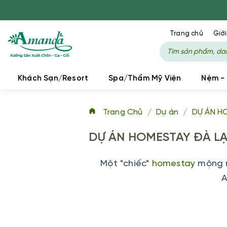
Trang chủ
Giới
Khách Sạn/Resort
Spa/Thẩm Mỹ Viện
Nệm -
Trang Chủ
/
Dự án
/
DỰ ÁN H
DỰ ÁN HOMESTAY ĐÀ L
Một "chiếc"
homestay
mộng m