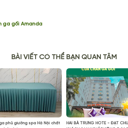
n ga gối Amanda
BÀI VIẾT CÓ THỂ BẠN QUAN TÂM
a phủ giường spa Hà Nội chất
HAI BÀ TRƯNG HOTE - ĐẠT CH