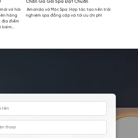
O
Chăn Ga Gối Spa Đạt Chuẩn
NON TIÊ
SINH CH
mái và hài
Amanda và Mộc Spa: Hợp tác tạo nên trải
THE FIRS
tiên hàng
nghiệm spa đẳng cấp và tối ưu chi phí
PHONG ĐẦ
t địa điểm
LƯỢNG CA
m kiếm
gối học s
ất lượng
kết bền 
khắt khe
giáo dục 
ựa chọn
tiếng với 
ga gối
tế - Trí t
các sản
năng,
, đạt