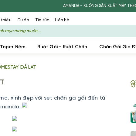
AMANDA - XƯỞNG SẢN XUẤT MAY THEO YÊU CẦU
 thiệu
Dự án
Tin tức
Liên hệ
 Toper Nệm
Ruột Gối - Ruột Chăn
Chăn Gối Gia Đ
OMESTAY ĐÀ LẠT
ẠT
ơ, xinh đẹp với set chăn ga gối đến từ
Amanda!