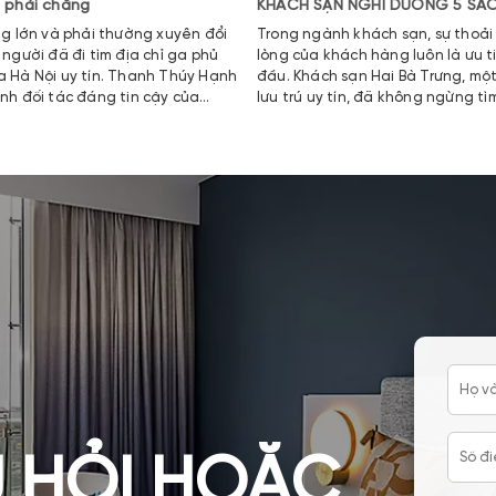
á phải chăng
KHÁCH SẠN NGHỈ DƯỠNG 5 SA
ng lớn và phải thường xuyên đổi
Trong ngành khách sạn, sự thoải 
 người đã đi tìm địa chỉ ga phủ
lòng của khách hàng luôn là ưu 
a Hà Nội uy tín. Thanh Thúy Hạnh
đầu. Khách sạn Hai Bà Trưng, mộ
nh đối tác đáng tin cậy của
lưu trú uy tín, đã không ngừng tì
ở spa, thẩm mỹ. Không chỉ tại khu
những giải pháp để nâng cao ch
Nam,
dịch vụ. Và để đáp ứng tiêu chí 
này, Khách sạn Hai Bà Trưng đã l
Amanda – xưởng sản xuất chăn 
hàng đầu, làm đối tác cung cấp 
phẩm chăn ga khách sạn cao cấp
chuẩn quốc tế.
 HỎI HOẶC