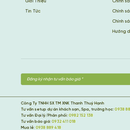
Giới Thiệu
Chính s
Tin Tức
Chính s
Chính sá
Hướng d
Công Ty TNHH SX TM XNK Thanh Thuý Hạnh
Tư vấn setup dự án khách sạn, Spa, trường học:
0938 88
Tư vấn Đại lý/Phân phối:
0982 152 138
Tư vấn báo giá:
0932 411 018
Mua lẻ:
0938 889 418