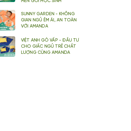
MỀN GỐI HỌC SINH
SUNNY GARDEN - KHÔNG
GIAN NGỦ ÊM ÁI, AN TOÀN
VỚI AMANDA
VIỆT ANH GÒ VẤP - ĐẦU TƯ
CHO GIẤC NGỦ TRẺ CHẤT
LƯỢNG CÙNG AMANDA