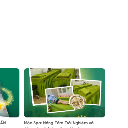
UẨN
Mộc Spa: Nâng Tầm Trải Nghiệm với
THE FIR