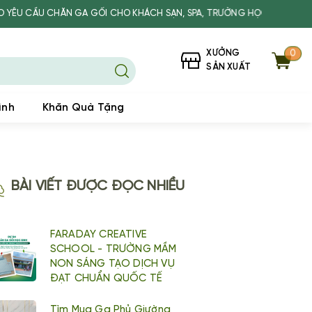
 CHĂN GA GỐI CHO KHÁCH SẠN, SPA, TRƯỜNG HỌC
XƯỞNG
0
SẢN XUẤT
ình
Khăn Quà Tặng
BÀI VIẾT ĐƯỢC ĐỌC NHIỀU
FARADAY CREATIVE
SCHOOL - TRƯỜNG MẦM
NON SÁNG TẠO DỊCH VỤ
ĐẠT CHUẨN QUỐC TẾ
Tìm Mua Ga Phủ Giường