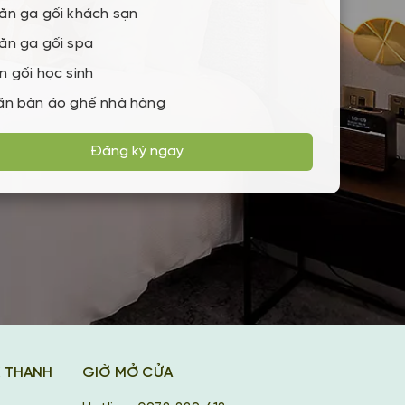
ăn ga gối khách sạn
ăn ga gối spa
n gối học sinh
ăn bàn áo ghế nhà hàng
Đăng ký ngay
K THANH
GIỜ MỞ CỬA