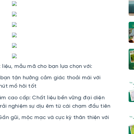
liệu, mẫu mã cho bạn lựa chọn với:
 bạn tận hưởng cảm giác thoải mái với
út mồ hôi tốt
m cao cấp: Chất liệu bền vững đại diện
trải nghiệm sự dịu êm từ cái chạm đầu tiên
Gần gũi, mộc mạc và cực kỳ thân thiện với