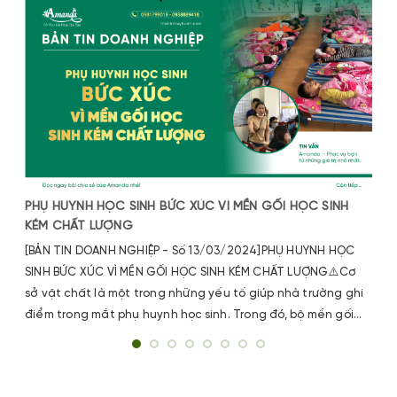
PHỤ HUYNH HỌC SINH BỨC XÚC VÌ MỀN GỐI HỌC SINH
KÉM CHẤT LƯỢNG
[BẢN TIN DOANH NGHIỆP - Số 13/03/2024]PHỤ HUYNH HỌC
SINH BỨC XÚC VÌ MỀN GỐI HỌC SINH KÉM CHẤT LƯỢNG⚠️Cơ
sở vật chất là một trong những yếu tố giúp nhà trường ghi
điểm trong mắt phụ huynh học sinh. Trong đó, bộ mền gối
dùng cho các em nghỉ ngơi sau giờ học đóng vai trò không
kém phần quan trọng.