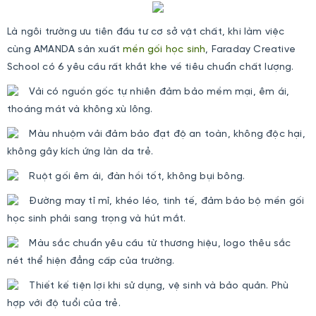
Là ngôi trường ưu tiên đầu tư cơ sở vật chất, khi làm việc
cùng AMANDA sản xuất
mền gối học sinh
, Faraday Creative
School có 6 yêu cầu rất khắt khe về tiêu chuẩn chất lượng.
Vải có nguồn gốc tự nhiên đảm bảo mềm mại, êm ái,
thoáng mát và không xù lông.
Màu nhuộm vải đảm bảo đạt độ an toàn, không độc hại,
không gây kích ứng làn da trẻ.
Ruột gối êm ái, đàn hồi tốt, không bụi bông.
Đường may tỉ mỉ, khéo léo, tinh tế, đảm bảo bộ mền gối
học sinh phải sang trọng và hút mắt.
Màu sắc chuẩn yêu cầu từ thương hiệu, logo thêu sắc
nét thể hiện đẳng cấp của trường.
Thiết kế tiện lợi khi sử dụng, vệ sinh và bảo quản. Phù
hợp với độ tuổi của trẻ.