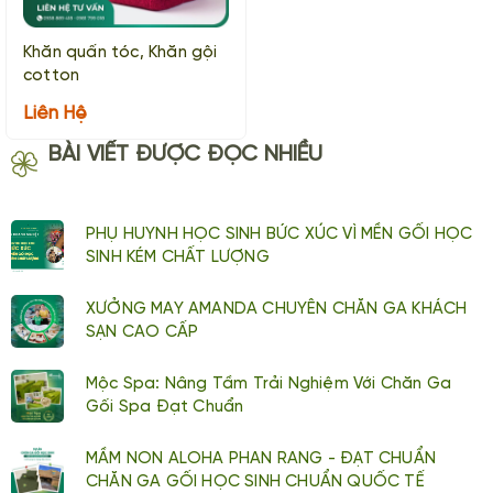
Khăn quấn tóc, Khăn gội
cotton
Liên Hệ
BÀI VIẾT ĐƯỢC ĐỌC NHIỀU
PHỤ HUYNH HỌC SINH BỨC XÚC VÌ MỀN GỐI HỌC
SINH KÉM CHẤT LƯỢNG
XƯỞNG MAY AMANDA CHUYÊN CHĂN GA KHÁCH
SẠN CAO CẤP
Mộc Spa: Nâng Tầm Trải Nghiệm Với Chăn Ga
Gối Spa Đạt Chuẩn
MẦM NON ALOHA PHAN RANG - ĐẠT CHUẨN
CHĂN GA GỐI HỌC SINH CHUẨN QUỐC TẾ