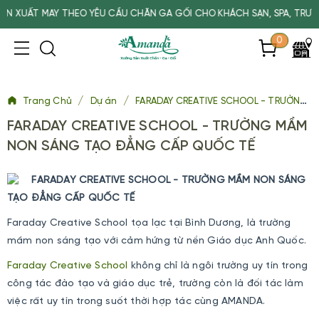
ẤT MAY THEO YÊU CẦU CHĂN GA GỐI CHO KHÁCH SẠN, SPA, TRƯỜNG 
0
/
/
Trang Chủ
Dự án
FARADAY CREATIVE SCHOOL - TRƯỜNG MẦM NON SÁNG TẠO ĐẲNG CẤP QUỐC TẾ
FARADAY CREATIVE SCHOOL - TRƯỜNG MẦM
NON SÁNG TẠO ĐẲNG CẤP QUỐC TẾ
FARADAY CREATIVE SCHOOL - TRƯỜNG MẦM NON SÁNG
TẠO ĐẲNG CẤP QUỐC TẾ
Faraday Creative School tọa lạc tại Bình Dương, là trường
mầm non sáng tạo với cảm hứng từ nền Giáo dục Anh Quốc.
Faraday Creative School
không chỉ là ngôi trường uy tín trong
công tác đào tạo và giáo dục trẻ, trường còn là đối tác làm
việc rất uy tín trong suốt thời hợp tác cùng AMANDA.