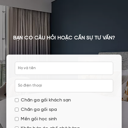
BẠN CÓ CÂU HỎI HOẶC CẦN SỰ TƯ VẤN?
Chăn ga gối khách sạn
Chăn ga gối spa
Mền gối học sinh