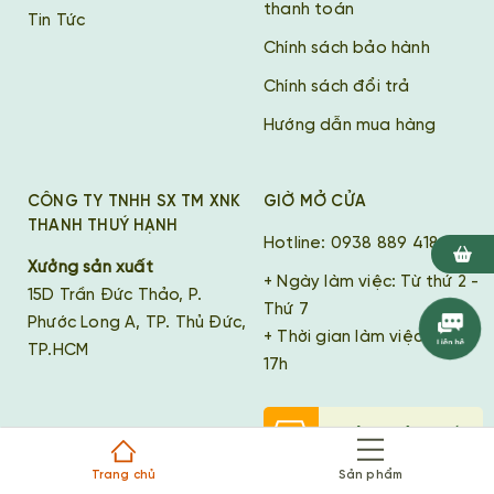
thanh toán
Tin Tức
Chính sách bảo hành
Chính sách đổi trả
Hướng dẫn mua hàng
CÔNG TY TNHH SX TM XNK
GIỜ MỞ CỬA
THANH THUÝ HẠNH
Hotline: 0938 889 418
Xưởng sản xuất
+ Ngày làm việc: Từ thứ 2 -
15D Trần Đức Thảo, P.
Thứ 7
Phước Long A, TP. Thủ Đức,
+ Thời gian làm việc: 8h -
TP.HCM
17h
Xưởng sản xuất
Trang chủ
Sản phẩm