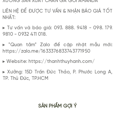
XƯỞNG SẢN XUẤT CHĂN GA GỐI AMANDA
LIÊN HỆ ĐỂ ĐƯỢC TƯ VẤN & NHẬN BÁO GIÁ TỐT
NHẤT:
▸ Tư vấn và báo giá: 093. 888. 9418 - 098. 179.
9810 - 0932 411 018.
▸ "Quan tâm" Zalo để cập nhật mẫu mới:
https://zalo.me/1633376833743771950
▸ Website: https://thanhthuyhanh.com/
▸ Xưởng: 15D Trần Đức Thảo, P. Phước Long A,
TP. Thủ Đức, TP.HCM
SẢN PHẨM GỢI Ý