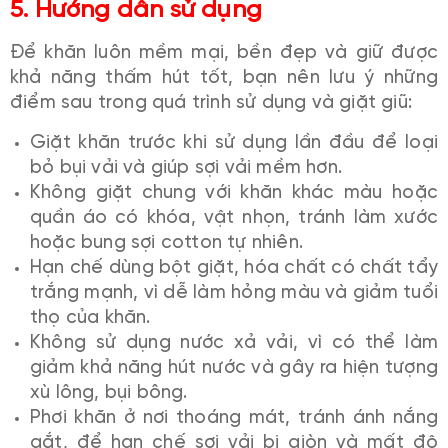
5. Hướng dẫn sử dụng
Để khăn luôn mềm mại, bền đẹp và giữ được
khả năng thấm hút tốt, bạn nên lưu ý những
điểm sau trong quá trình sử dụng và giặt giũ:
Giặt khăn trước khi sử dụng lần đầu để loại
bỏ bụi vải và giúp sợi vải mềm hơn.
Không giặt chung với khăn khác màu hoặc
quần áo có khóa, vật nhọn, tránh làm xước
hoặc bung sợi cotton tự nhiên.
Hạn chế dùng bột giặt, hóa chất có chất tẩy
trắng mạnh, vì dễ làm hỏng màu và giảm tuổi
thọ của khăn.
Không sử dụng nước xả vải, vì có thể làm
giảm khả năng hút nước và gây ra hiện tượng
xù lông, bụi bông.
Phơi khăn ở nơi thoáng mát, tránh ánh nắng
gắt, để hạn chế sợi vải bị giòn và mất độ