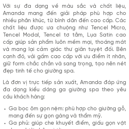
Với sự đa dạng về màu sắc và chất liệu,
Amanda mang đến giải pháp phù hợp cho
nhiều phân khúc, từ bình dân đến cao cấp. Các
chất liệu được ưa chuộng như Tencel Micro,
Tencel Modal, Tencel tơ tằm, Lụa Satin cao
cấp giúp sản phẩm luôn mềm mại, thoáng mát
và mang lại cảm giác thư giãn tuyệt đối. Bên
cạnh đó, vải gấm cao cấp với ưu điểm ít nhăn,
giữ form chắc chắn và sang trọng, tạo nên nét
đẹp tinh tế cho giường spa.
Là đơn vị trực tiếp sản xuất, Amanda đáp ứng
đa dạng kiểu dáng ga giường spa theo yêu
cầu khách hàng:
Ga bọc ôm gọn nệm: phù hợp cho giường gỗ,
mang đến sự gọn gàng và thẩm mỹ.
Ga phủ: giúp che khuyết điểm, giấu gọn vật