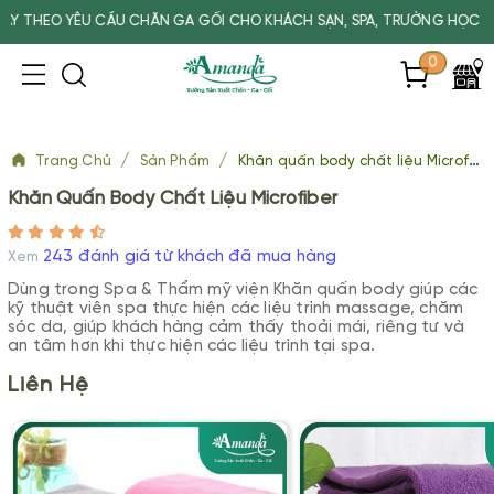
ĂN GA GỐI CHO KHÁCH SẠN, SPA, TRƯỜNG HỌC
0
/
/
Trang Chủ
Sản Phẩm
Khăn quấn body chất liệu Microfiber
Khăn Quấn Body Chất Liệu Microfiber
243 đánh giá từ khách đã mua hàng
Xem
Dùng trong Spa & Thẩm mỹ viện Khăn quấn body giúp các
kỹ thuật viên spa thực hiện các liệu trình massage, chăm
sóc da, giúp khách hàng cảm thấy thoải mái, riêng tư và
an tâm hơn khi thực hiện các liệu trình tại spa.
Liên Hệ