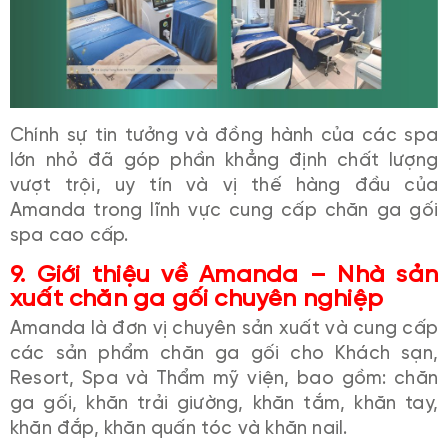
Chính sự tin tưởng và đồng hành của các spa
lớn nhỏ đã góp phần khẳng định chất lượng
vượt trội, uy tín và vị thế hàng đầu của
Amanda trong lĩnh vực cung cấp chăn ga gối
spa cao cấp.
9. Giới thiệu về Amanda – Nhà sản
xuất chăn ga gối chuyên nghiệp
Amanda là đơn vị chuyên sản xuất và cung cấp
các sản phẩm chăn ga gối cho Khách sạn,
Resort, Spa và Thẩm mỹ viện, bao gồm: chăn
ga gối, khăn trải giường, khăn tắm, khăn tay,
khăn đắp, khăn quấn tóc và khăn nail.