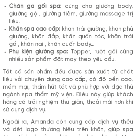
Chăn ga gối spa:
dùng cho giường body,
giường gội, giường tiêm, giường massage trị
liệu.
Khăn spa cao cấp:
khăn trải giường, khăn phủ
giường, khăn đắp, khăn quấn tóc, khăn trải
gối, khăn nail, khăn quấn body…
Phụ kiện giường spa:
Topper, ruột gối cùng
nhiều sản phẩm đặt may theo yêu cầu.
Tất cả sản phẩm đều được sản xuất từ chất
liệu vải chuyên dụng cao cấp, có độ bền cao,
mềm mại, thấm hút tốt và phù hợp với đặc thù
ngành spa thẩm mỹ viện. Điều này giúp khách
hàng có trải nghiệm thư giãn, thoải mái hơn khi
sử dụng dịch vụ.
Ngoài ra, Amanda còn cung cấp dịch vụ thêu
và dệt logo thương hiệu trên khăn, giúp spa