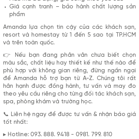
Giá cạnh tranh – bảo hành chất lượng sản
phẩm
Amanda lựa chọn tin cậy của các khách sạn,
resort và homestay từ 1 đến 5 sao tại TP.HCM
và trên toàn quốc.
👉 Nếu bạn đang phân vân chưa biết chọn
màu sắc, chất liệu hay thiết kế như thế nào để
phù hợp với không gian riêng, đừng ngần ngại
để Amanda hỗ trợ bạn từ A-Z. Chúng tôi rất
hân hạnh được đồng hành, tư vấn và may đo
theo yêu cầu riêng cho từng đối tác khách sạn,
spa, phòng khám và trường học.
📞 Liên hệ ngay để được tư vấn & nhận báo giá
tốt nhất:
▸ Hotline: 093. 888. 9418 - 0981. 799. 810