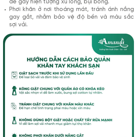
dễ gây hiện tượng xù lông, bụi bông.
Phơi khăn ở nơi thoáng mát, tránh ánh nắng
gay gắt, nhằm bảo vệ độ bền và màu sắc
sợi vải.