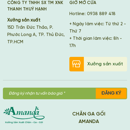
CÔNG TY TNHH SX TM XNK
GIỜ MỞ CỬA
THANH THUÝ HẠNH
Hotline: 0938 889 418
Xưởng sản xuất
+ Ngày làm việc: Từ thứ 2 -
15D Trần Đức Thảo, P.
Thứ 7
Phước Long A, TP. Thủ Đức,
+ Thời gian làm việc: 8h -
TP.HCM
17h
Xưởng sản xuất
ĐĂNG KÝ
CHĂN GA GỐI
AMANDA