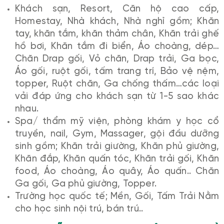
Khách sạn, Resort, Căn hộ cao cấp,
Homestay, Nhà khách, Nhà nghỉ gồm; Khăn
tay, khăn tắm, khăn thảm chân, Khăn trải ghế
hồ bơi, Khăn tắm đi biển, Áo choàng, dép…
Chăn Drap gối, Vỏ chăn, Drap trải, Ga bọc,
Áo gối, ruột gối, tấm trang trí, Bảo vệ nệm,
topper, Ruột chăn, Ga chống thấm…các loại
vải đáp ứng cho khách sạn từ 1-5 sao khác
nhau.
Spa/ thẩm mỹ viện, phòng khám y học cổ
truyền, nail, Gym, Massager, gội đầu dưỡng
sinh gồm; Khăn trải giường, Khăn phủ giường,
Khăn đắp, Khăn quấn tóc, Khăn trải gối, Khăn
food, Áo choàng, Áo quây, Áo quấn.. Chăn
Ga gối, Ga phủ giường, Topper.
Trường học quốc tế; Mền, Gối, Tấm Trải Nằm
cho học sinh nội trú, bán trú..