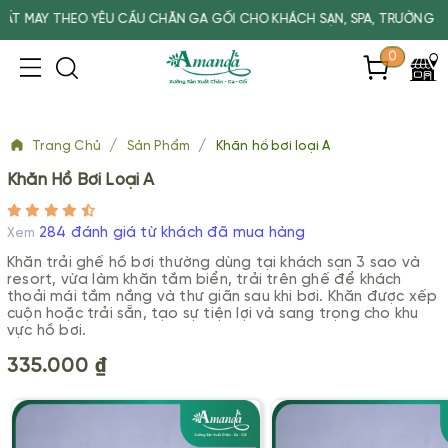
 YÊU CẦU CHĂN GA GỐI CHO KHÁCH SẠN, SPA, TRƯỜNG HỌC
0
/
/
Trang Chủ
Sản Phẩm
Khăn hồ bơi loại A
Khăn Hồ Bơi Loại A
284 đánh giá từ khách đã mua hàng
Xem
Khăn trải ghế hồ bơi thường dùng tại khách sạn 3 sao và
resort, vừa làm khăn tắm biển, trải trên ghế để khách
thoải mái tắm nắng và thư giãn sau khi bơi. Khăn được xếp
cuộn hoặc trải sẵn, tạo sự tiện lợi và sang trọng cho khu
vực hồ bơi.
335.000 ₫