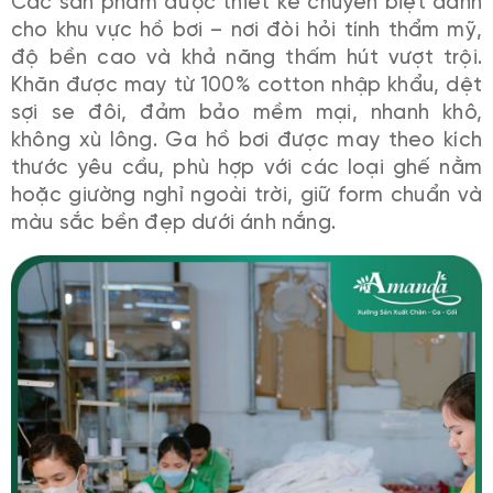
Các sản phẩm được thiết kế chuyên biệt dành
cho khu vực hồ bơi – nơi đòi hỏi tính thẩm mỹ,
độ bền cao và khả năng thấm hút vượt trội.
Khăn được may từ 100% cotton nhập khẩu, dệt
sợi se đôi, đảm bảo mềm mại, nhanh khô,
không xù lông. Ga hồ bơi được may theo kích
thước yêu cầu, phù hợp với các loại ghế nằm
hoặc giường nghỉ ngoài trời, giữ form chuẩn và
màu sắc bền đẹp dưới ánh nắng.