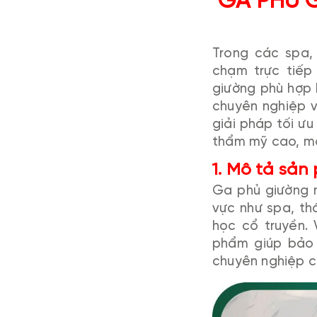
GA PHỦ 
Trong các spa,
chạm trực tiếp
giường phù hợp
chuyên nghiệp v
giải pháp tối ư
thẩm mỹ cao, ma
1. Mô tả sả
Ga phủ giường m
vực như spa, t
học cổ truyền.
phẩm giúp bảo 
chuyên nghiệp c