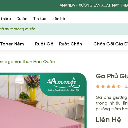
AMANDA - XƯỞNG SẢN XUẤT MAY THEO YÊU CẦU CHĂN 
 thiệu
Dự án
Tin tức
Liên hệ
 Toper Nệm
Ruột Gối - Ruột Chăn
Chăn Gối Gia Đ
ssage Vải thun Hàn Quốc
Ga Phủ Gi
Ga phủ giường
trong nhiều l
giường tiêm ha
Liên Hệ