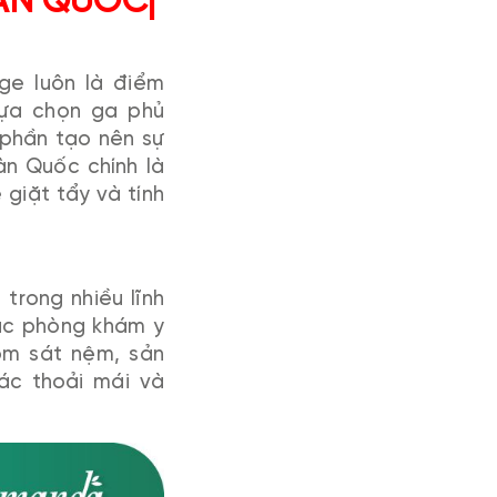
ÀN QUỐC|
ge luôn là điểm
lựa chọn ga phủ
phần tạo nên sự
àn Quốc chính là
giặt tẩy và tính
trong nhiều lĩnh
ác phòng khám y
ôm sát nệm, sản
ác thoải mái và