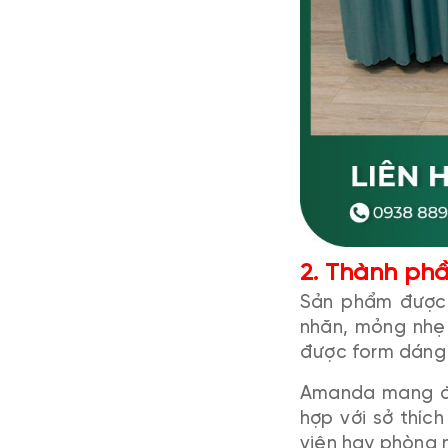
2. Thành phầ
Sản phẩm được 
nhăn, mỏng nhẹ 
được form dáng
Amanda mang đ
hợp với sở thíc
viện hay phòng