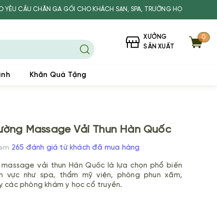
GA GỐI CHO KHÁCH SẠN, SPA, TRƯỜNG HỌC
XƯỞNG
0
SẢN XUẤT
ình
Khăn Quà Tặng
ường Massage Vải Thun Hàn Quốc
265 đánh giá từ khách đã mua hàng
Xem
 massage vải thun Hàn Quốc là lựa chọn phổ biến
ĩnh vực như spa, thẩm mỹ viện, phòng phun xăm,
y các phòng khám y học cổ truyền.