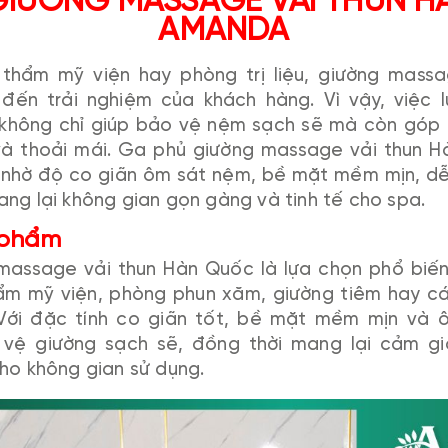
GIƯỜNG MASSAGE VẢI THUN H
AMANDA
 thẩm mỹ viện hay phòng trị liệu, giường massa
 đến trải nghiệm của khách hàng. Vì vậy, việc 
 không chỉ giúp bảo vệ nệm sạch sẽ mà còn góp 
à thoải mái. Ga phủ giường massage vải thun H
u nhờ độ co giãn ôm sát nệm, bề mặt mềm mịn, dễ 
ng lại không gian gọn gàng và tinh tế cho spa.
n phẩm
assage vải thun Hàn Quốc là lựa chọn phổ biến 
hẩm mỹ viện, phòng phun xăm, giường tiêm hay c
 Với đặc tính co giãn tốt, bề mặt mềm mịn và 
vệ giường sạch sẽ, đồng thời mang lại cảm gi
ho không gian sử dụng.