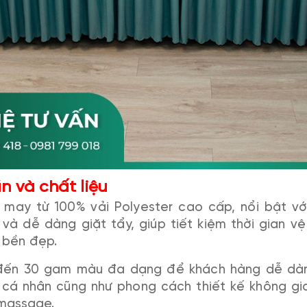
n và chất liệu
may từ 100% vải Polyester cao cấp, nổi bật vớ
và dễ dàng giặt tẩy, giúp tiết kiệm thời gian vệ
 bền đẹp.
ến 30 gam màu đa dạng để khách hàng dễ dàng
h cá nhân cũng như phong cách thiết kế không g
 massage.