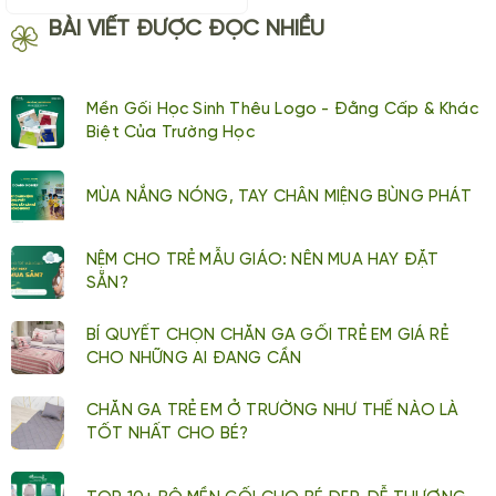
BÀI VIẾT ĐƯỢC ĐỌC NHIỀU
Mền Gối Học Sinh Thêu Logo - Đằng Cấp & Khác
Biệt Của Trường Học
MÙA NẮNG NÓNG, TAY CHÂN MIỆNG BÙNG PHÁT
NỆM CHO TRẺ MẪU GIÁO: NÊN MUA HAY ĐẶT
SẴN?
BÍ QUYẾT CHỌN CHĂN GA GỐI TRẺ EM GIÁ RẺ
CHO NHỮNG AI ĐANG CẦN
CHĂN GA TRẺ EM Ở TRƯỜNG NHƯ THẾ NÀO LÀ
TỐT NHẤT CHO BÉ?