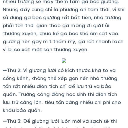
nhiều trường sẽ may thêm tấm ga bọc giường.
Nhưng đây cũng chỉ là phương án tạm thời, vì khi
sử dụng ga bọc giường rất bất tiện, nhà trường
phải tốn thời gian tháo ga mang đi giặt ủi
thường xuyên, chưa kể ga bọc khó ôm sát vào
giường nên gây m t thẩm mỹ, ga rất nhanh rách
vì bị cọ xát mặt sàn thường xuyên.
➖Thứ 2: Vì giường lưới có kích thước khá to và
cồng kềnh, không thể xếp gọn nên nhà trường
tốn rất nhiều diện tích chỉ để lưu trữ và bảo
quản. Trường càng đông học sinh thì diện tích
lưu trữ càng lớn, tiêu tốn càng nhiều chi phí cho
khâu bảo quản.
➖Thứ 3: Để giường lưới luôn mới và sạch sẽ thì