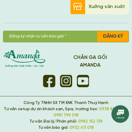
Xưởng sản xuất
ĐĂNG KÝ
CHĂN GA GỐI
AMANDA
Công Ty TNHH SX TM XNK Thanh Thuý Hạnh
Tư vấn setup dự án khách sạn, Spa, trường học:
0938 889 418
-
0981 799 018
Tư vấn Đại lý/Phân phối:
0982 152 138
Tư vấn báo giá:
0932 411 018