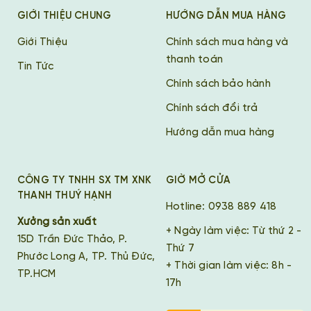
GIỚI THIỆU CHUNG
HƯỚNG DẪN MUA HÀNG
Giới Thiệu
Chính sách mua hàng và
thanh toán
Tin Tức
Chính sách bảo hành
Chính sách đổi trả
Hướng dẫn mua hàng
CÔNG TY TNHH SX TM XNK
GIỜ MỞ CỬA
THANH THUÝ HẠNH
Hotline: 0938 889 418
Xưởng sản xuất
+ Ngày làm việc: Từ thứ 2 -
15D Trần Đức Thảo, P.
Thứ 7
Phước Long A, TP. Thủ Đức,
+ Thời gian làm việc: 8h -
TP.HCM
17h