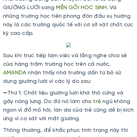
GIƯỜNG LƯỚI sang
MỀN GỐI HỌC SINH
. Và
những trường học tiên phong đón đầu xu hướng
này là các trường quốc tế với cơ sở vật chất cực
kỳ cao cấp.
Sau khi trực tiếp làm việc và lắng nghe chia sẻ
của hàng trăm trường học trên cả nước,
AMANDA
nhận thấy nhà trường dần từ bỏ sử
dụng giường lưới vì các lý do sau:
➖Thứ 1: Chất liệu giường lưới khá thô cứng và
gây nóng lưng. Do đó nó làm cho
trẻ
ngủ không
ngon vì đổ mồ hôi, làn da của trẻ cũng dễ bị kích
ứng vì cọ sát với mặt giường.
Thông thường, để khắc phục tình trạng này thì