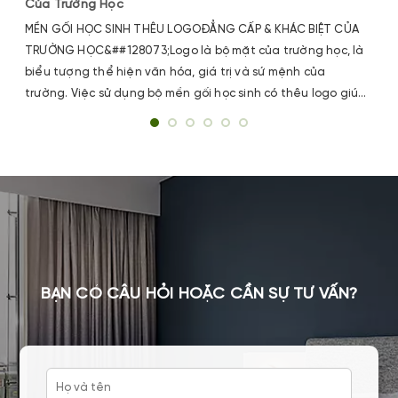
Của Trường Học
MỀN GỐI HỌC SINH THÊU LOGOĐẲNG CẤP & KHÁC BIỆT CỦA
TRƯỜNG HỌC&##128073;Logo là bộ mặt của trường học, là
biểu tượng thể hiện văn hóa, giá trị và sứ mệnh của
trường. Việc sử dụng bộ mền gối học sinh có thêu logo giúp
trường học thể hiện được đẳng cấp, sự khác biệt và gây
dấu ấn sâu sắc trong tâm trí phụ huynh học sinh.
BẠN CÓ CÂU HỎI HOẶC CẦN SỰ TƯ VẤN?