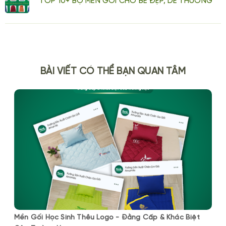
TOP 10+ BỘ MỀN GỐI CHO BÉ ĐẸP, DỄ THƯƠNG
BÀI VIẾT CÓ THỂ BẠN QUAN TÂM
Mền Gối Học Sinh Thêu Logo - Đằng Cấp & Khác Biệt