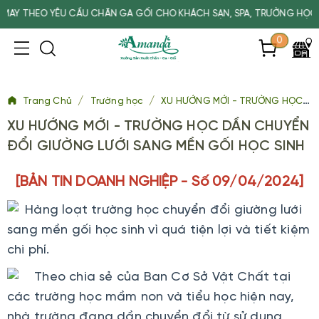
THEO YÊU CẦU CHĂN GA GỐI CHO KHÁCH SẠN, SPA, TRƯỜNG HỌC
0
/
/
Trang Chủ
Trường học
XU HƯỚNG MỚI - TRƯỜNG HỌC DẦN CHUYỂN ĐỔI GIƯỜNG LƯỚI SANG MỀN GỐI HỌC SINH
XU HƯỚNG MỚI - TRƯỜNG HỌC DẦN CHUYỂN
ĐỔI GIƯỜNG LƯỚI SANG MỀN GỐI HỌC SINH
[BẢN TIN DOANH NGHIỆP - Số 09/04/2024]
Hàng loạt trường học chuyển đổi giường lưới
sang mền gối học sinh vì quá tiện lợi và tiết kiệm
chi phí.
Theo chia sẻ của Ban Cơ Sở Vật Chất tại
các trường học mầm non và tiểu học hiện nay,
nhà trường đang dần chuyển đổi từ sử dụng