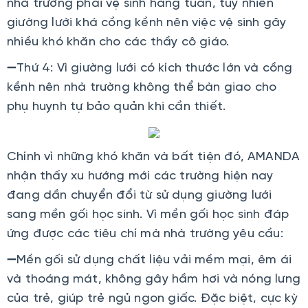
nhà trường phải vệ sinh hàng tuần, tuy nhiên
giường lưới khá cồng kềnh nên việc vệ sinh gây
nhiều khó khăn cho các thầy cô giáo.
➖Thứ 4: Vì giường lưới có kích thước lớn và cồng
kềnh nên nhà trường không thể bàn giao cho
phụ huynh tự bảo quản khi cần thiết.
Chính vì những khó khăn và bất tiện đó, AMANDA
nhận thấy xu hướng mới các trường hiện nay
đang dần chuyển đổi từ sử dụng giường lưới
sang mền gối học sinh. Vì mền gối học sinh đáp
ứng được các tiêu chí mà nhà trường yêu cầu:
➖Mền gối sử dụng chất liệu vải mềm mại, êm ái
và thoáng mát, không gây hầm hơi và nóng lưng
của trẻ, giúp trẻ ngủ ngon giấc. Đặc biệt, cực kỳ