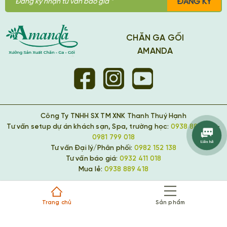
ĐĂNG KÝ
CHĂN GA GỐI
AMANDA
Công Ty TNHH SX TM XNK Thanh Thuý Hạnh
Tư vấn setup dự án khách sạn, Spa, trường học:
0938 889 418
-
0981 799 018
Tư vấn Đại lý/Phân phối:
0982 152 138
Tư vấn báo giá:
0932 411 018
Mua lẻ:
0938 889 418
Trang chủ
Sản phẩm