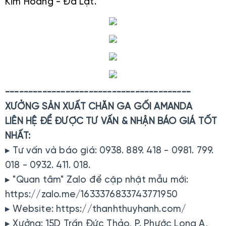
Kim Hoàng - Đà Lạt.
----------------------------------------
XƯỞNG SẢN XUẤT CHĂN GA GỐI AMANDA
LIÊN HỆ ĐỂ ĐƯỢC TƯ VẤN & NHẬN BÁO GIÁ TỐT
NHẤT:
▸ Tư vấn và báo giá: 0938. 889. 418 - 0981. 799.
018 - 0932. 411. 018.
▸ "Quan tâm" Zalo để cập nhật mẫu mới:
https://zalo.me/1633376833743771950
▸ Website: https://thanhthuyhanh.com/
▸ Xưởng: 15D Trần Đức Thảo, P. Phước Long A,