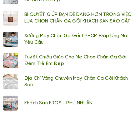
Cơ Sở Làm Đẹp
BÍ QUYẾT GIÚP BẠN DỄ DÀNG HƠN TRONG VIỆC
LỰA CHỌN CHĂN GA GỐI KHÁCH SẠN SAO CẤP
Xưởng May Chăn Ga Gối TPHCM Đáp Ứng Mọi
Yêu Cầu
Tuyệt Chiêu Giúp Cha Mẹ Chọn Chăn Ga Gối
Đệm Trẻ Em Đẹp
Địa Chỉ Vàng Chuyên May Chăn Ga Gối Khách
Sạn
Khách Sạn EROS - PHÚ NHUẬN