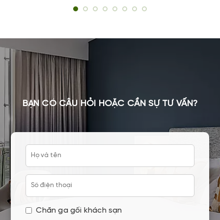
BẠN CÓ CÂU HỎI HOẶC CẦN SỰ TƯ VẤN?
Chăn ga gối khách sạn