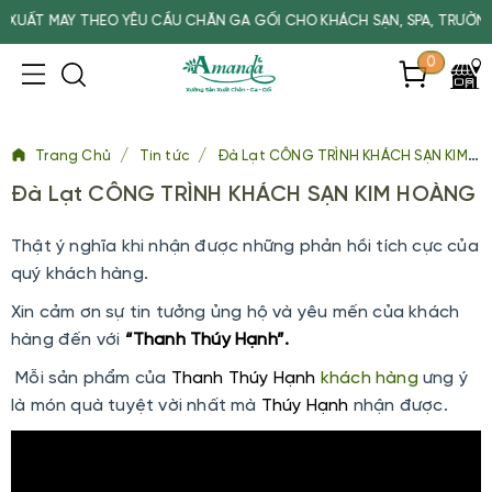
 MAY THEO YÊU CẦU CHĂN GA GỐI CHO KHÁCH SẠN, SPA, TRƯỜNG HỌC
0
/
/
Trang Chủ
Tin tức
Đà Lạt CÔNG TRÌNH KHÁCH SẠN KIM HOÀNG
Đà Lạt CÔNG TRÌNH KHÁCH SẠN KIM HOÀNG
Thật ý nghĩa khi nhận được những phản hồi tích cực của
quý khách hàng.
Xin cảm ơn sự tin tưởng ủng hộ và yêu mến của khách
hàng đến với
“Thanh Thúy Hạnh”.
Mỗi sản phẩm của
Thanh Thúy Hạnh
khách hàng
ưng ý
là món quà tuyệt vời nhất mà
Thúy Hạnh
nhận được.